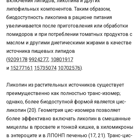
включения липидов, ликопина и других
липофильных компонентов. Таким образом,
биодоступность ликопина в рационе питания
увеличивается после приготовления или обработки
помидоров и при потреблении томатных продуктов с
маслом и другими диетическими жирами в качестве
источника пищевых липидов
(
9209178
9924277
,
10801917
и
15277161
15735074
10702576
).
Ликопин из растительных источников существует
преимущественно как полностью транс-изомер;
однако, более биодоступной формой является цис-
ликопин (20). Геометрия цис-изомера позволяет
более эффективно включать ликопин в смешанные
мицеллы в просвете и тонкой кишке, в хиломикроны
в энтероците и в ЛПОНП печенью (17, 21). Транс-цис-