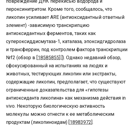
повреждение ДНК перекисью водорода и
пероксинитритом. Кроме того, сообщалось, что
ликопин усиливает ARE (антиоксидантный ответный
элемент) -зависимую транскрипцию
антиоксидантных ферментов, таких как
супероксиддисмутаза-1, каталаза, эпоксидгидролаза
и трансферрин, под контролем фактора транскрипции
Nrf2 (обзор в [
18585855
].]). Однако недавний обзор,
сфокусированный на испытаниях на людях и
животных, тестирующих ликопин или экстракты,
содержащие ликопин, предполагает, что существуют
ограниченные доказательства для «гипотезы
антиоксиданта ликопина» как механизма действия in
vivo. Некоторую биологическую активность
молекулы можно отнести к ее метаболическим
продуктам (ликопиноидам) [
18983972
].