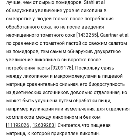
лучше, чем от сырых помидоров. Stahl et al.
обнаружили увеличение уровня ликопина в
сыворотке у людей только после потребления
обработанного сока, но не после введения
неочищенного томатного сока [
1432255
]. Gaertner et al.
по сравнению с томатной пастой со свежим салатом
из помидоров, тем самым обнаружив двукратное
увеличение ликопина в сыворотке после
потребления пасты [
9209178
]. Поскольку связь
между ликопином и макромолекулами в пищевой
матрице сравнительно сильная, его биодоступность
из диетических источников довольно отдаленная, но
может быть улучшена путем обработки пищи,
например кулинарии или измельчения, для отделения
комплексов между ликопином и белком
[
11192026
,
12639283
]. Считается, что пищевая
матрица, к которой прикреплен ликопин,