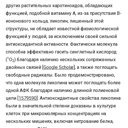
других растительных каротиноидов, обладающих
функцией, подобной витамину А, из-за присутствия В-
иононового кольца, ликопин, лишенный этой
структуры, не обладает известной физиологической
функцией у людей, за исключением своей сильной
антиоксидантной активности. Фактически молекула
способна эффективно гасить синглетный кислород
1
(
O
) благодаря наличию нескольких сопряженных
2
двойных связей [
Google Scholar
], а также поглощать
свободные радикалы. Было продемонстрировано,
что одна молекула ликопина может поглощать более
одной АФК благодаря наличию длинной полиеновой
цепи [
1579590
]. Антиоксидантные свойства ликопина
были в значительной степени доказаны в культуре
клеток при микромолярных концентрациях на
нескольких мишенях, включая нитрование белка,