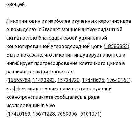
овощей.
Ликопин, один из наиболее изученных каротиноидов
в помидорах, обладает мощной антиоксидантной
активностью благодаря своей удлиненной
конъюгированной углеводородной цепи (
18585855
).
Было показано, что ликопин индуцирует апоптоз и
ингибирует прогрессирование клеточного цикла в
различных раковых клетках
(
16565789
,
11423993
,
15734720
,
17448625
,
17640163
),
а эффективность ликопина против опухолей
ксенотрансплантата сообщалась в ряде
исследований in vivo
(
17420169
,
15671228
,
7653996
,
9101071
).