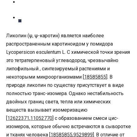
Ликопин (ψ, ψ-каротин) является наиболее
распространенным каротиноидом у помидора
Lycopersicon esculentum L. С химической точки зрения
это тетратерпеновый углеводород, чрезвычайно
липофильный , синтезируемый растениями и
некоторыми микроорганизмами [
18585855
]. В
природе ликопин по существу присутствует в виде
полностью транс-изомера. Однако нестабильность
двойных границ света, тепла или химических
веществ вызывает изомеризацию
[
12622371
,
11052770
] с образованием смеси цис-
изомеров, которые обычно встречаются в сыворотке
и тканях человека [
18585855
,
9529899
]. В отличие от