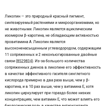
Ликопин
—
это природный красный пигмент,
синтезируемый растениями и микроорганизмами, но
не животными. Ликопин является ациклическим
изомером β-каротина, не обладающим активностью
провитамина А. Ликопин является
высоконенасыщенным углеводородом, содержащим
11 сопряженных и 2 неконъюгированные двойные
связи (
8529834
). Из-за большого количества
сопряженных диенов в ликопине его эффективность
в качестве эффективного гасителя синглетного
кислорода примерно в два раза выше, чем у β-
каротина, и в 10 раз выше, чем у витамина Е, хотя
ликопин циркулирует при гораздо более низких
концентрациях, чем витамин Е, что может влиять его
биологическая роль в качестве антиоксиданта