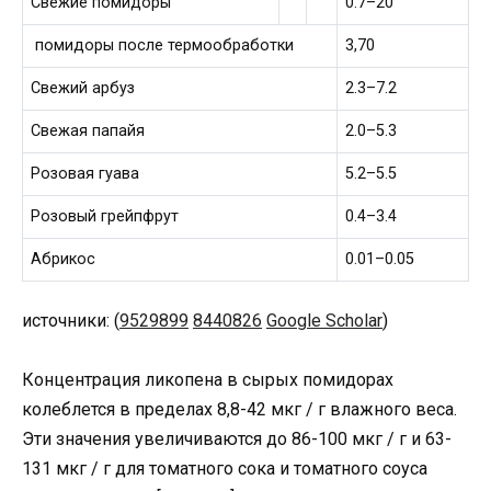
Свежие помидоры
0.7–20
помидоры после термообработки
3,70
Свежий арбуз
2.3–7.2
Свежая папайя
2.0–5.3
Розовая гуава
5.2–5.5
Розовый грейпфрут
0.4–3.4
Абрикос
0.01–0.05
источники: (
9529899
8440826
Google Scholar
)
Концентрация ликопена в сырых помидорах
колеблется в пределах 8,8-42 мкг / г влажного веса.
Эти значения увеличиваются до 86-100 мкг / г и 63-
131 мкг / г для томатного сока и томатного соуса