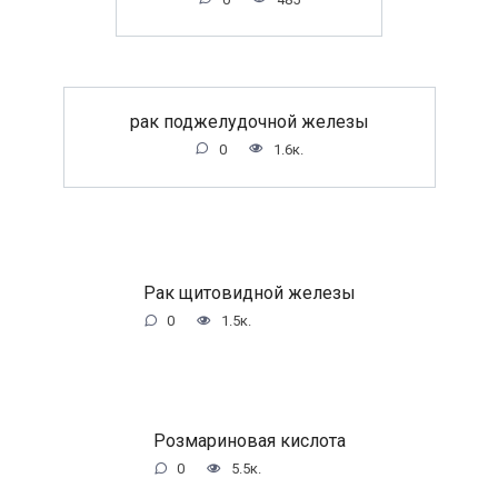
рак поджелудочной железы
0
1.6к.
Рак щитовидной железы
0
1.5к.
Розмариновая кислота
0
5.5к.