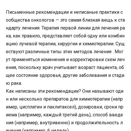
Письменные
рекомендации
и
неписаные
практики
с
ообщества
онкологов
—
это
самая
близкая
вещь
к
ста
ндарту
лечения
.
Терапия
первой
линии
для
лечения
ра
ка
,
как
правило
,
представляет
собой
одну
или
комбин
ацию
лучевой
терапии
,
хирургии
и
химиотерапии
.
Сущ
ествуют
различные
типы
этих
методов
лечения
.
Мог
ут
применяться
изменения
и
корректировки
схем
леч
ения
,
поскольку
врач
учитывает
возраст
пациента
,
об
щее
состояние
здоровья
,
другие
заболевания
и
стади
ю
рака
.
Как
написаны
эти
рекомендации
?
Они
называют
оди
н
или
несколько
препаратов
для
химиотерапии
(
напр
имер
,
цисплатин
и
паклитаксел
),
дозировки
,
сроки
пр
иема
(
например
,
каждый
третий
день
),
способ
введе
ния
(
например
,
внутривенно
)
и
продолжительность
л
ечения
(
например
,
6
недель
).