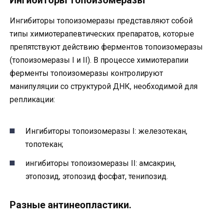
Ингибиторы топоизомеразы
Ингибиторы топоизомеразы представляют собой
типы химиотерапевтических препаратов, которые
препятствуют действию ферментов топоизомеразы
(топоизомеразы I и II). В процессе химиотерапии
ферменты топоизомеразы контролируют
манипуляции со структурой ДНК, необходимой для
репликации:
Ингибиторы топоизомеразы I: железотекан,
топотекан;
ингибиторы топоизомеразы II: амсакрин,
этопозид, этопозид фосфат, тенипозид.
Разные антинеопластики.