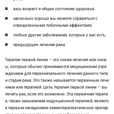
ваш возраст и общее состояние здоровья;
насколько хорошо вы можете справиться с
определенными побочными эффектами;
любые другие заболевания, которые у вас есть;
предыдущее лечение рака.
Терапия
первой
линии
—
это
схема
лечения
или
схем
ы
,
которые
обычно
принимаются
медицинским
учре
ждением
для
первоначального
лечения
данного
типа
и
стадии
рака
.
Это
также
называется
первичным
лече
нием
или
терапией
.
Цель
терапии
первой
линии
—
вы
лечить
рак
,
если
это
возможно
.
Эта
первичная
терапи
я
,
также
называемая
индукционной
терапией
,
являетс
я
первым
нападением
химиотерапевтических
препар