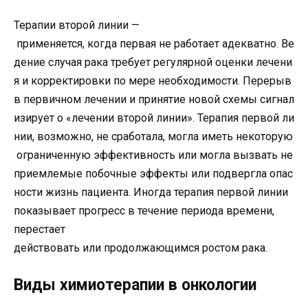
Терапии
второй
линии
—
применяется
,
когда
первая
не
работает
адекватно
.
Ве
дение
случая
рака
требует
регулярной
оценки
лечени
я
и
корректировки
по
мере
необходимости
.
Перерыв
в
первичном
лечении
и
принятие
новой
схемы
сигнал
изирует
о
«
лечении
второй
линии
».
Терапия
первой
ли
нии
,
возможно
,
не
сработала
,
могла
иметь
некоторую
ограниченную
эффективность
или
могла
вызвать
не
приемлемые
побочные
эффекты
или
подвергла
опас
ности
жизнь
пациента
.
Иногда
терапия
первой
линии
показывает
прогресс
в
течение
периода
времени
,
перестает
действовать
или
продолжающимся
ростом
рака
.
Виды химиотерапии в онкологии