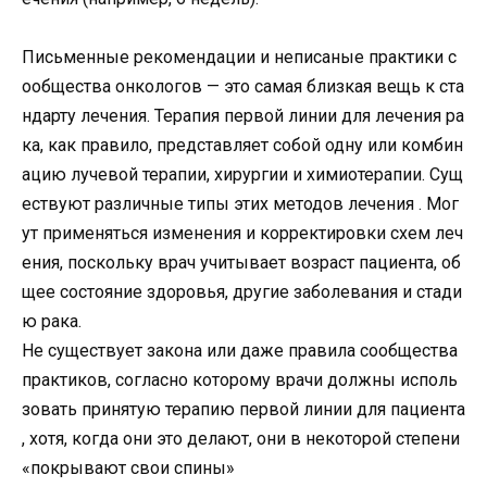
Письменные
рекомендации
и
неписаные
практики
с
ообщества
онкологов
—
это
самая
близкая
вещь
к
ста
ндарту
лечения
.
Терапия
первой
линии
для
лечения
ра
ка
,
как
правило
,
представляет
собой
одну
или
комбин
ацию
лучевой
терапии
,
хирургии
и
химиотерапии
.
Сущ
ествуют
различные
типы
этих
методов
лечения
.
Мог
ут
применяться
изменения
и
корректировки
схем
леч
ения
,
поскольку
врач
учитывает
возраст
пациента
,
об
щее
состояние
здоровья
,
другие
заболевания
и
стади
ю
рака
.
Не
существует
закона
или
даже
правила
сообщества
практиков
,
согласно
которому
врачи
должны
исполь
зовать
принятую
терапию
первой
линии
для
пациента
,
хотя
,
когда
они
это
делают
,
они
в
некоторой
степени
«
покрывают
свои
спины
»