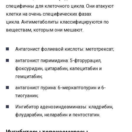
специфичны для клеточного цикла. Они атакуют
клетки на очень специфических фазах
цикла. Антиметаболиты классифицируются по
веществам, которым они мешают.
Антагонист фолиевой кислоты: метотрексат;
антагонист пиримидина: 5-фторурацил,
фоксуридин, цитарабин, капецитабин и
гемцитабин;
антагонист пурина: 6-меркаптопурин и 6-
тиогуанин;
Ингибитор аденозиндеаминазы: кладрибин,
флударабин, неларабин и пентостатин.