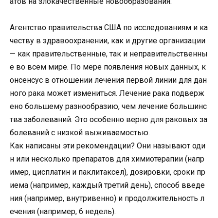
атов
на
злокачественные
новообразования
.
Агентство
правительства
США
по
исследованиям
и
ка
честву
в
здравоохранении
,
как
и
другие
организации
—
как
правительственные
,
так
и
неправительственны
е
во
всем
мире
.
По
мере
появления
новых
данных
,
к
онсенсус
в
отношении
лечения
первой
линии
для
дан
ного
рака
может
измениться
.
Лечение
рака
подверж
ено
большему
разнообразию
,
чем
лечение
большинс
тва
заболеваний
.
Это
особенно
верно
для
раковых
за
болеваний
с
низкой
выживаемостью
.
Как
написаны
эти
рекомендации
?
Они
называют
оди
н
или
несколько
препаратов
для
химиотерапии
(
напр
имер
,
цисплатин
и
паклитаксел
),
дозировки
,
сроки
пр
иема
(
например
,
каждый
третий
день
),
способ
введе
ния
(
например
,
внутривенно
)
и
продолжительность
л
ечения
(
например
,
6
недель
).