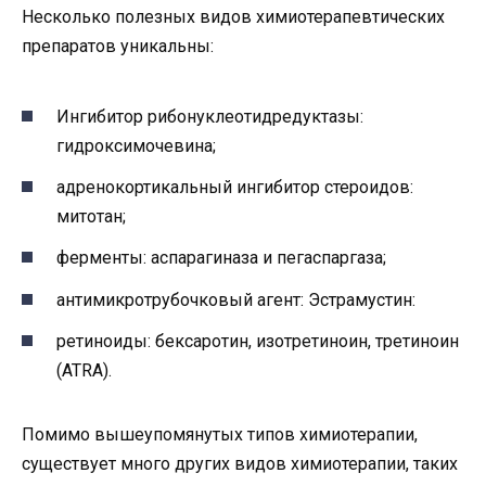
Несколько полезных видов химиотерапевтических
препаратов уникальны:
Ингибитор рибонуклеотидредуктазы:
гидроксимочевина;
адренокортикальный ингибитор стероидов:
митотан;
ферменты: аспарагиназа и пегаспаргаза;
антимикротрубочковый агент: Эстрамустин:
ретиноиды: бексаротин, изотретиноин, третиноин
(ATRA).
Помимо вышеупомянутых типов химиотерапии,
существует много других видов химиотерапии, таких