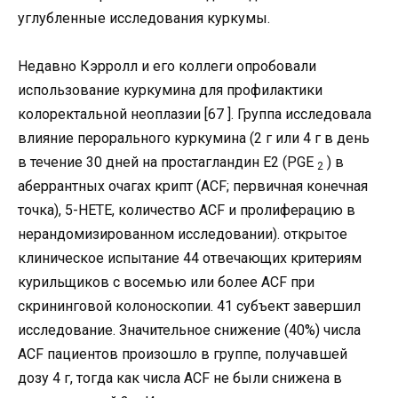
углубленные исследования куркумы.
Недавно Кэрролл и его коллеги опробовали
использование куркумина для профилактики
колоректальной неоплазии [67 ]. Группа исследовала
влияние перорального куркумина (2 г или 4 г в день
в течение 30 дней на простагландин E2 (PGE
) в
2
аберрантных очагах крипт (ACF; первичная конечная
точка), 5-HETE, количество ACF и пролиферацию в
нерандомизированном исследовании). открытое
клиническое испытание 44 отвечающих критериям
курильщиков с восемью или более ACF при
скрининговой колоноскопии. 41 субъект завершил
исследование. Значительное снижение (40%) числа
ACF пациентов произошло в группе, получавшей
дозу 4 г, тогда как числа ACF не были снижена в