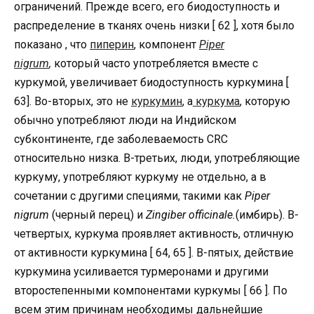
ограничений. Прежде всего, его биодоступность и
распределение в тканях очень низки [ 62 ], хотя было
показано , что
пиперин
, компонент
Piper
nigrum
,
который часто употребляется вместе с
куркумой, увеличивает биодоступность куркумина [
63]. Во-вторых, это не
куркумин
, а
куркума
, которую
обычно употребляют люди на Индийском
субконтиненте, где заболеваемость CRC
относительно низка. В-третьих, люди, употребляющие
куркуму, употребляют куркуму не отдельно, а в
сочетании с другими специями, такими как
Piper
nigrum
(черный перец) и
Zingiber officinale.
(имбирь). В-
четвертых, куркума проявляет активность, отличную
от активности куркумина [ 64, 65 ]. В-пятых, действие
куркумина усиливается турмеронами и другими
второстепенными компонентами куркумы [ 66 ]. По
всем этим причинам необходимы дальнейшие