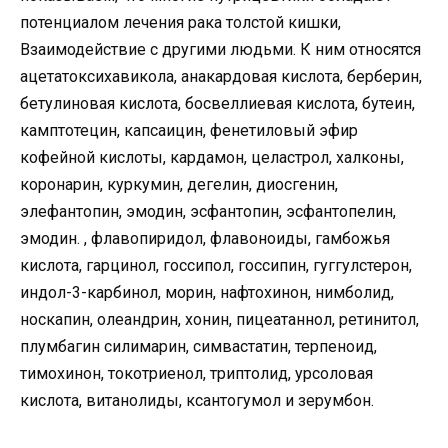
потенциалом лечения рака толстой кишки,
Взаимодействие с другими людьми. К ним относятся
ацетатоксихавикола, анакардовая кислота, берберин,
бетулиновая кислота, босвеллиевая кислота, бутеин,
камптотецин, капсаицин, фенетиловый эфир
кофейной кислоты, кардамон, целастрол, халконы,
коронарин, куркумин, дегелин, диосгенин,
элефантопин, эмодин, эсфантопин, эсфантопелин,
эмодин. , флавопиридол, флавоноиды, гамбожья
кислота, гарцинол, госсипол, госсипин, гуггулстерон,
индол-3-карбинол, морин, нафтохинон, нимболид,
носкапин, олеандрин, хонин, пицеатаннол, ретинитол,
плумбагин силимарин, симвастатин, терпеноид,
тимохинон, токотриенол, триптолид, урсоловая
кислота, витанолиды, ксантогумол и зерумбон.