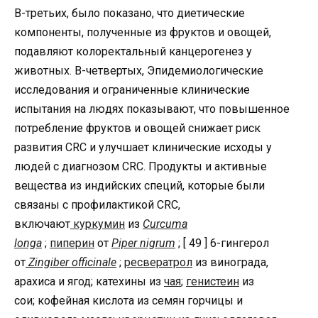
В-третьих, было показано, что диетические
компоненты, полученные из фруктов и овощей,
подавляют колоректальный канцерогенез у
животных. В-четвертых, Эпидемиологические
исследования и ограниченные клинические
испытания на людях показывают, что повышенное
потребление фруктов и овощей снижает риск
развития CRC и улучшает клинические исходы у
людей с диагнозом CRC. Продукты и активные
вещества из индийских специй, которые были
связаны с профилактикой CRC,
включают
куркумин
из
Curcuma
longa
;
пиперин
от
Piper nigrum
; [ 49 ] 6-гингерол
от
Zingiber officinale
;
ресвератрол
из винограда,
арахиса и ягод; катехины из
чая
;
генистеин
из
сои; кофейная кислота из семян горчицы и