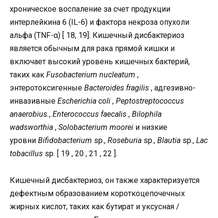
хроническое воспаление за счет продукции
интерлейкина 6 (IL-6) и фактора некроза опухоли
альфа (TNF-α) [ 18, 19]. Кишечный дисбактериоз
является обычным для рака прямой кишки и
включает высокий уровень кишечных бактерий,
таких как
Fusobacterium nucleatum
,
энтеротоксигенные
Bacteroides fragilis
, адгезивно-
инвазивные
Escherichia coli
,
Peptostreptococcus
anaerobius.
,
Enterococcus faecalis
,
Bilophila
wadsworthia
,
Solobacterium moorei
и низкие
уровни
Bifidobacterium
sp.,
Roseburia
sp.,
Blautia
sp.,
Lac
tobacillus
sp. [ 19 , 20 , 21 , 22 ].
Кишечный дисбактериоз, он также характеризуется
дефектным образованием короткоцепочечных
жирных кислот, таких как бутират и уксусная /