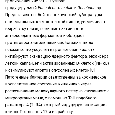
пропионовая кислоты. Бутират,
продуцируемый
Eubacterium rectale
и
Roseburia
sp.,
Представляет собой энергетический субстрат для
эпителиальных клеток толстой кишки, увеличивает
выработку слизи, повышает активность
антиоксидантных ферментов и обладает
противовоспалительными свойствами. Было
показано, что уксусная и пропионовая кислоты
ингибируют активацию ядерного фактора, энхансера
легкой каппа-цепи активированных В-клеток (NF-κB)
и стимулируют апоптоз опухолевых клеток [8].
Патогенные бактерии ответственны за хроническое
воспалительное состояние кишечника через
распознавание молекулярного паттерна, связанного с
микроорганизмами, с помощью Toll-подобного
рецептора 4 (TLR4), который индуцирует активацию
клеток Т-хелперов 17 и выработку