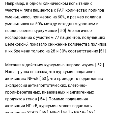
Например, в одном клиническом испытании с
участием пяти пациентов с FAP количество полипов
уменьшилось примерно на 60%, а размер полипов
уменьшился на 50% между исходным уровнем и
после лечения куркумином [ 50]. Аналогичное
исследование с участием 77 пациентов, получавших
целекоксиб, показало снижение количества полипов
и их бремени только на 28 и 30% соответственно [51].
Механизм действия куркумина широко изучен [ 52 ].
Наша группа показала, что куркумин подавляет
активацию NF-κB [ 53 ], что приводит к подавлению
экспрессии антиапоптотических, клеточно-
пролиферативных, инвазивных и ангиогенных
продуктов генов [ 54 ]. Помимо подавления
активации NF-κB, куркумин может подавлять
активацию STAT3 [ 55 ], HIF-1 [ 56 ] и PPAR- [ 57 ].