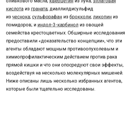
оливкового масла;
кверцетин
из лука;
эллаговая
кислота
из
граната
; диаллилдисульфид
из
чеснока
;
сульфорафан
из
брокколи
;
ликопин
из
помидоров; и
индол-3-карбинол
из овощей
семейства крестоцветных. Обширные исследования
предоставили «доказательство концепции», что эти
агенты обладают мощным противоопухолевым и
химиопрофилактическим действием против рака
прямой кишки и что они опосредуют свои эффекты,
воздействуя на несколько молекулярных мишеней.
Ниже описаны лишь несколько избранных агентов,
которые были тщательно исследованы.